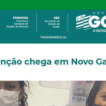
TRANSPARÊNCIA
venção chega em Novo 