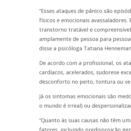
“Esses ataques de pânico são episó
físicos e emocionais avassaladores.
transtorno tratável e compreensíve
amplamente de pessoa para pessoa,
disse a psicóloga Tatiana Henneman
De acordo com a profissional, os a
cardíacos, acelerados, sudorese exc
desconforto no peito, tontura ou v
Já os sintomas emocionais são medo
o mundo é irreal) ou despersonaliz
“Quanto às suas causas não têm uma
fatores, incluindo predisposição ge