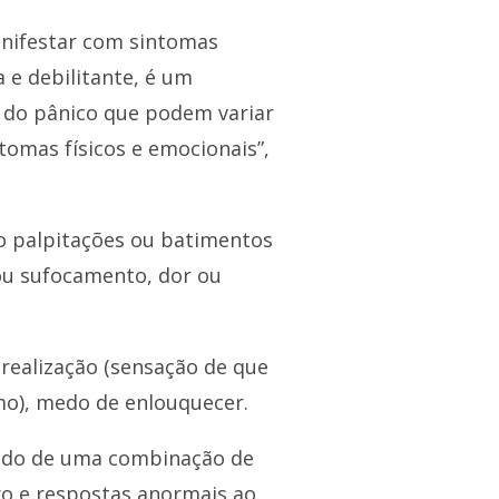
anifestar com sintomas
 e debilitante, é um
 do pânico que podem variar
mas físicos e emocionais”,
mo palpitações ou batimentos
 ou sufocamento, dor ou
realização (sensação de que
mo), medo de enlouquecer.
ltado de uma combinação de
ro e respostas anormais ao