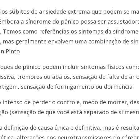
dios súbitos de ansiedade extrema que podem se m
 Embora a síndrome do pânico possa ser assustadora
l. Temos como referências os sintomas da síndrome
 mas geralmente envolvem uma combinação de sinto
n Pinto
taques de pânico podem incluir sintomas físicos co
essiva, tremores ou abalos, sensação de falta de ar
ertigem, sensação de formigamento ou dormência.
 intenso de perder o controle, medo de morrer, des
ação (sensação de que você está separado de si mes
 definição de causa única e definitiva, mas é resu
nética, alterações nos neurotransmissores do céreb