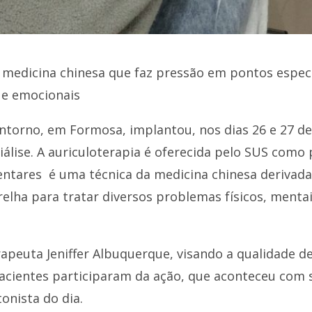
e medicina chinesa que faz pressão em pontos especí
 e emocionais
 Entorno, em Formosa, implantou, nos dias 26 e 27 d
iálise. A auriculoterapia é oferecida pelo SUS com
entares é uma técnica da medicina chinesa derivada
elha para tratar diversos problemas físicos, mentai
terapeuta Jeniffer Albuquerque, visando a qualidade d
 pacientes participaram da ação, que aconteceu com
onista do dia.